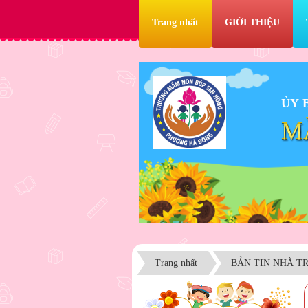
Trang nhất
GIỚI THIỆU
ỦY 
M
Trang nhất
BẢN TIN NHÀ T