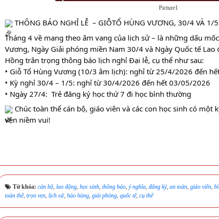
Picture1
 THÔNG BÁO NGHỈ LỄ  – GIỖTỔ HÙNG VƯƠNG, 30/4 VÀ 1/5
Tháng 4 về mang theo âm vang của lịch sử – là những dấu mốc
Vương, Ngày Giải phóng miền Nam 30/4 và Ngày Quốc tế Lao 
Hồng trân trọng thông báo lịch nghỉ Đại lễ, cụ thể như sau:
• Giỗ Tổ Hùng Vương (10/3 âm lịch): nghỉ từ 25/4/2026 đến h
• Kỳ nghỉ 30/4 – 1/5: nghỉ từ 30/4/2026 đến hết 03/05/2026
• Ngày 27/4:  Trẻ đăng ký học thứ 7 đi học bình thường
 Chúc toàn thể cán bộ, giáo viên và các con học sinh có một kỳ
vẹn niềm vui!
Từ khóa:
cán bộ
,
lao động
,
học sinh
,
thông báo
,
ý nghĩa
,
đăng ký
,
an toàn
,
giáo viên
,
b
toàn thể
,
trọn vẹn
,
lịch sử
,
hào hùng
,
giải phóng
,
quốc tế
,
cụ thể