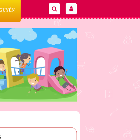
NGUYÊN
5