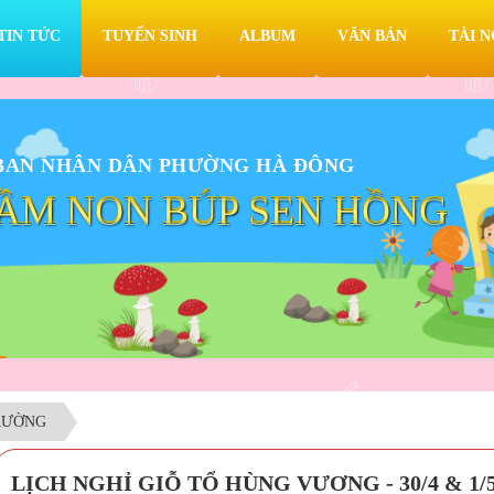
TIN TỨC
TUYỂN SINH
ALBUM
VĂN BẢN
TÀI 
BAN NHÂN DÂN PHƯỜNG HÀ ĐÔNG
ẦM NON BÚP SEN HỒNG
RƯỜNG
LỊCH NGHỈ GIỖ TỔ HÙNG VƯƠNG - 30/4 & 1/