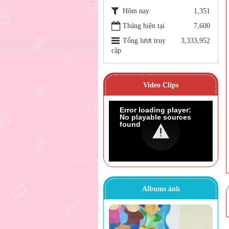
Hôm nay
1,351
Tháng hiện tại
7,600
Tổng lượt truy
3,333,952
cập
Video Clips
Error loading player:
No playable sources
found
Albums ảnh