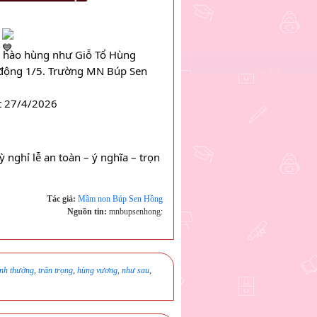
 
 hào hùng như Giỗ Tổ Hùng 
động 1/5. Trường MN Búp Sen 
ết 27/4/2026
 nghỉ lễ an toàn – ý nghĩa – trọn 
Tác giả:
Mầm non Búp Sen Hồng
Nguồn tin:
mnbupsenhong:
ình thường
,
trân trọng
,
hùng vương
,
như sau
,