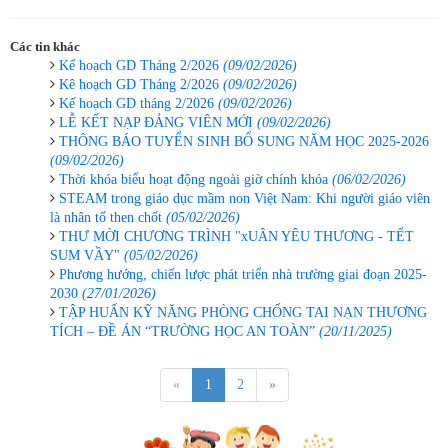
Các tin khác
Kế hoạch GD Tháng 2/2026
(09/02/2026)
Kê hoạch GD Tháng 2/2026
(09/02/2026)
Kế hoạch GD tháng 2/2026
(09/02/2026)
LỄ KẾT NẠP ĐẢNG VIÊN MỚI
(09/02/2026)
THÔNG BÁO TUYỂN SINH BỔ SUNG NĂM HỌC 2025-2026
(09/02/2026)
Thời khóa biểu hoạt động ngoài giờ chính khóa
(06/02/2026)
STEAM trong giáo dục mầm non Việt Nam: Khi người giáo viên
là nhân tố then chốt
(05/02/2026)
THƯ MỜI CHƯƠNG TRÌNH "xUÂN YÊU THƯƠNG - TẾT
SUM VẦY"
(05/02/2026)
Phương hướng, chiến lược phát triển nhà trường giai đoạn 2025-
2030
(27/01/2026)
TẬP HUẤN KỸ NĂNG PHÒNG CHỐNG TAI NẠN THƯƠNG
TÍCH – ĐỀ ÁN “TRƯỜNG HỌC AN TOÀN”
(20/11/2025)
«
1
2
»