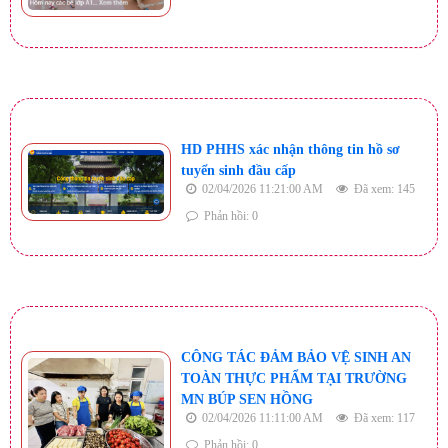
HD PHHS xác nhận thông tin hồ sơ
tuyển sinh đầu cấp
02/04/2026 11:21:00 AM
Đã xem: 145
Phản hồi: 0
CÔNG TÁC ĐẢM BẢO VỆ SINH AN
TOÀN THỰC PHẨM TẠI TRƯỜNG
MN BÚP SEN HỒNG
02/04/2026 11:11:00 AM
Đã xem: 117
Phản hồi: 0