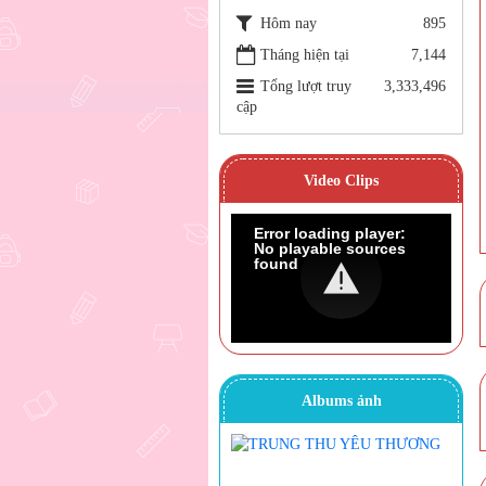
Hôm nay
895
Tháng hiện tại
7,144
Tổng lượt truy
3,333,496
cập
Video Clips
Error loading player:
No playable sources
found
Albums ảnh