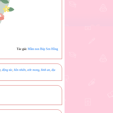
Tác giả:
Mầm non Búp Sen Hồng
t
,
động tác
,
hồn nhiên
,
ước mong
,
bình an
,
dịu