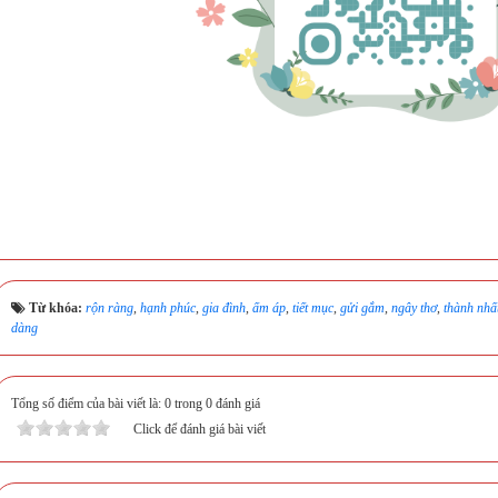
Từ khóa:
rộn ràng
,
hạnh phúc
,
gia đình
,
ấm áp
,
tiết mục
,
gửi gắm
,
ngây thơ
,
thành nhấ
dàng
Tổng số điểm của bài viết là: 0 trong 0 đánh giá
Click để đánh giá bài viết