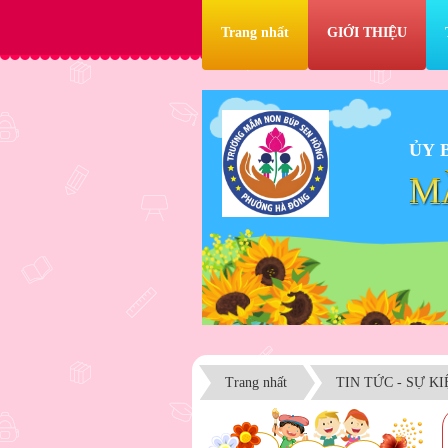
Trang nhất
GIỚI THIỆU
ỦY 
M
Trang nhất
TIN TỨC - SỰ K