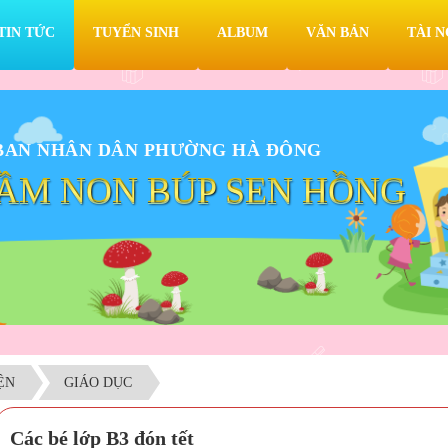
TIN TỨC
TUYỂN SINH
ALBUM
VĂN BẢN
TÀI 
BAN NHÂN DÂN PHƯỜNG HÀ ĐÔNG
ẦM NON BÚP SEN HỒNG
IỆN
GIÁO DỤC
Các bé lớp B3 đón tết