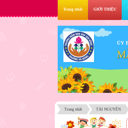
Trang nhất
GIỚI THIỆU
ỦY 
M
Trang nhất
TÀI NGUYÊN