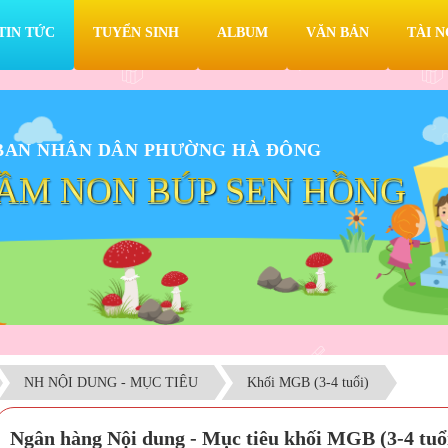
TIN TỨC
TUYỂN SINH
ALBUM
VĂN BẢN
TÀI 
BAN NHÂN DÂN PHƯỜNG HÀ ĐÔNG
ẦM NON BÚP SEN HỒNG
NH NỘI DUNG - MỤC TIÊU
Khối MGB (3-4 tuổi)
Ngân hàng Nội dung - Mục tiêu khối MGB (3-4 tuổ