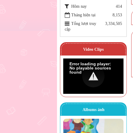
Hôm nay
414
Tháng hiện tại
8,153
Tổng lượt truy
3,334,505
cập
Video Clips
Error loading player:
No playable sources
found
Albums ảnh