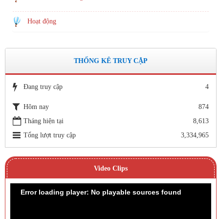
Hoạt động
THỐNG KÊ TRUY CẬP
Đang truy cập
4
Hôm nay
874
Tháng hiện tại
8,613
Tổng lượt truy cập
3,334,965
Video Clips
Error loading player: No playable sources found