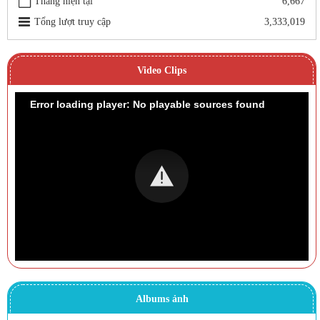
Tháng hiện tại
6,667
Tổng lượt truy cập
3,333,019
Video Clips
Error loading player: No playable sources found
Albums ảnh