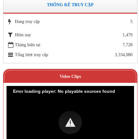
THỐNG KÊ TRUY CẬP
Đang truy cập
5
Hôm nay
1,479
Tháng hiện tại
7,728
Tổng lượt truy cập
3,334,080
Video Clips
Error loading player: No playable sources found