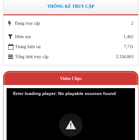
THỐNG KÊ TRUY CẬP
Đang truy cập
2
Hôm nay
1,462
Tháng hiện tại
7,711
Tổng lượt truy cập
3,334,063
Video Clips
Error loading player: No playable sources found