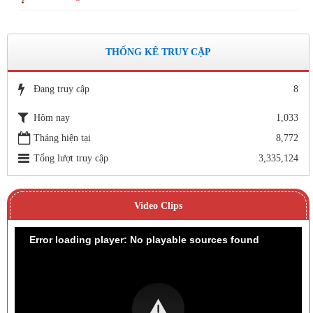
THỐNG KÊ TRUY CẬP
Đang truy cập
8
Hôm nay
1,033
Tháng hiện tại
8,772
Tổng lượt truy cập
3,335,124
Video Clips
Error loading player: No playable sources found